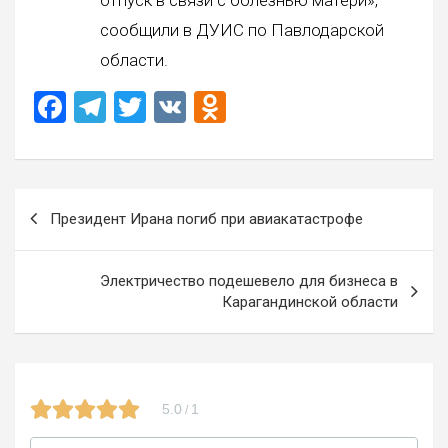
сообщили в ДУИС по Павлодарской
области.
F
T
T
V
O
a
el
wi
K
d
ce
e
tt
n
b
gr
er
o
Навигация
Президент Ирана погиб при авиакатастрофе
o
a
kl
по
o
m
a
записям
Электричество подешевело для бизнеса в
k
ss
Карагандинской области
ni
ki
5.0
1
/