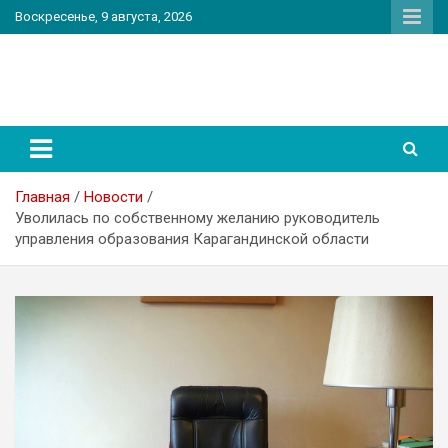
Перейти
Воскресенье, 9 августа, 2026
к
содержимому
PatriotNEWS
Новостной портал
Главная
Новости
Уволилась по собственному желанию руководитель
управления образования Карагандинской области