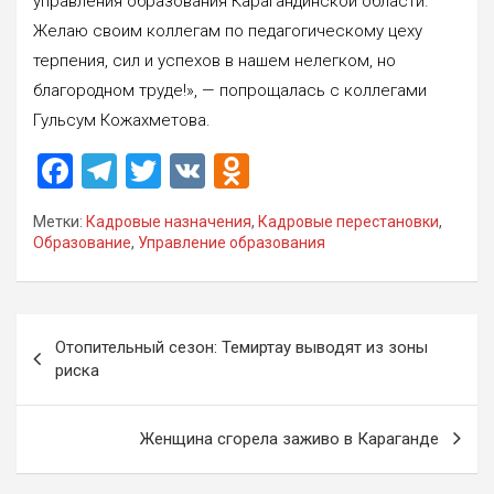
управления образования Карагандинской области.
Желаю своим коллегам по педагогическому цеху
терпения, сил и успехов в нашем нелегком, но
благородном труде!», — попрощалась с коллегами
Гульсум Кожахметова.
F
T
T
V
O
a
el
wi
K
d
Метки:
Кадровые назначения
,
Кадровые перестановки
,
ce
e
tt
n
Образование
,
Управление образования
b
gr
er
o
o
a
kl
Навигация
o
m
a
Отопительный сезон: Темиртау выводят из зоны
по
риска
k
ss
записям
ni
Женщина сгорела заживо в Караганде
ki