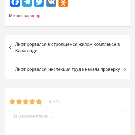
F
T
T
V
O
a
el
wi
K
d
Метки:
аэропорт
ce
e
tt
n
b
gr
er
o
o
a
kl
Навигация
Лифт сорвался в строящемся жилом комплексе в
o
m
a
по
Караганде
k
ss
записям
ni
Лифт сорвался: инспекция труда начала проверку
ki
5.0
1
/