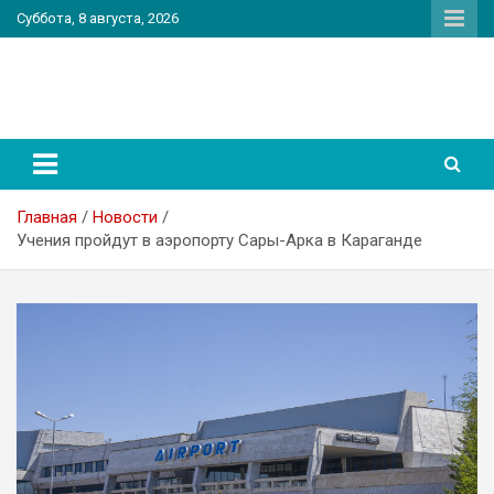
Перейти
Суббота, 8 августа, 2026
к
содержимому
PatriotNEWS
Новостной портал
Главная
Новости
Учения пройдут в аэропорту Сары-Арка в Караганде