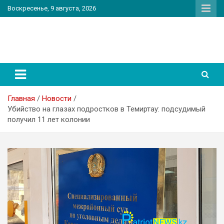
Перейти
Воскресенье, 9 августа, 2026
к
содержимому
PatriotNEWS
Новостной портал
Главная
Новости
Убийство на глазах подростков в Темиртау: подсудимый
получил 11 лет колонии