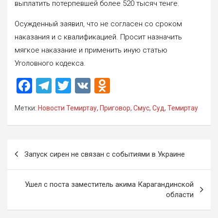
выплатить потерпевшей более 520 тысяч тенге.
Осужденный заявил, что не согласен со сроком
наказания и с квалификацией. Просит назначить
мягкое наказание и применить иную статью
Уголовного кодекса.
F
T
T
V
O
a
el
wi
K
d
Метки:
Новости Темиртау
,
Приговор
,
Смус
,
Суд
,
Темиртау
ce
e
tt
n
b
gr
er
o
o
a
kl
Навигация
Запуск сирен не связан с событиями в Украине
o
m
a
по
k
ss
записям
Ушел с поста заместитель акима Карагандинской
ni
области
ki