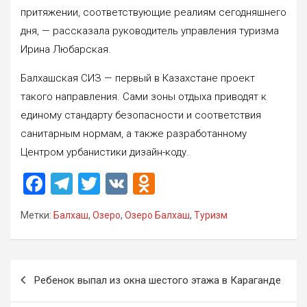
притяжении, соответствующие реалиям сегодняшнего
дня, — рассказала руководитель управления туризма
Ирина Любарская.
Балхашская СИЗ — первый в Казахстане проект
такого направления. Сами зоны отдыха приводят к
единому стандарту безопасности и соответствия
санитарным нормам, а также разработанному
Центром урбанистики дизайн-коду.
F
T
T
V
O
a
el
wi
K
d
Метки:
Балхаш
,
Озеро
,
Озеро Балхаш
,
Туризм
ce
e
tt
n
b
gr
er
o
o
a
kl
Навигация
Ребенок выпал из окна шестого этажа в Караганде
o
m
a
по