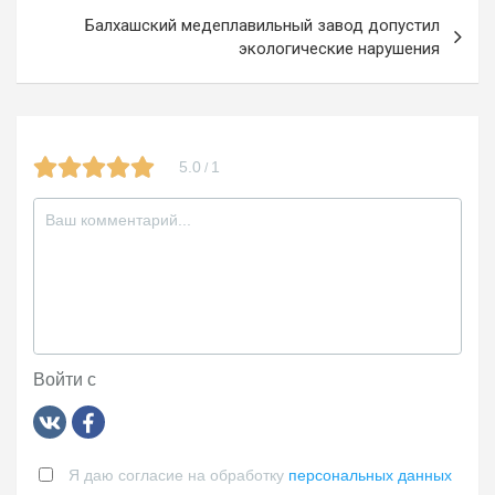
k
ss
записям
Балхашский медеплавильный завод допустил
ni
экологические нарушения
ki
5.0
1
/
Войти с
Я даю согласие на обработку
персональных данных