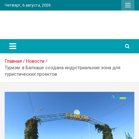
Перейти
Четверг, 6 августа, 2026
к
содержимому
PatriotNEWS
Новостной портал
Главная
Новости
Туризм: в Балхаше создана индустриальная зона для
туристических проектов