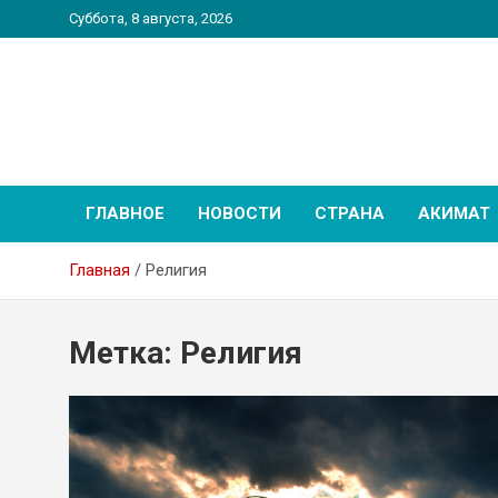
Перейти
Суббота, 8 августа, 2026
к
содержимому
PatriotNEWS
Новостной портал
ГЛАВНОЕ
НОВОСТИ
СТРАНА
АКИМАТ
Главная
Религия
Метка:
Религия