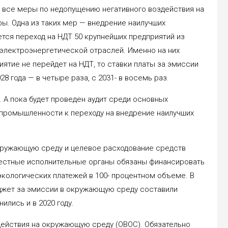
 все меры по недопущению негативного воздействия на
ы. Одна из таких мер — внедрение наилучших
ется переход на НДТ 50 крупнейших предприятий из
 электроэнергетической отраслей. Именно на них
иятие не перейдет на НДТ, то ставки платы за эмиссии
028 года — в четыре раза, с 2031- в восемь раз.
. А пока будет проведен аудит среди основных
 промышленности к переходу на внедрение наилучших
кружающую среду и целевое расходование средств
естные исполнительные органы обязаны финансировать
кологических платежей в 100- процентном объеме. В
юджет за эмиссии в окружающую среду составили
ились и в 2020 году.
ействия на окружающую среду (ОВОС). Обязательно