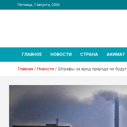
Перейти
Пятница, 7 августа, 2026
к
содержимому
PatriotNEWS
Новостной портал
ГЛАВНОЕ
НОВОСТИ
СТРАНА
АКИМАТ
Главная
Новости
Штрафы за вред природе не будут