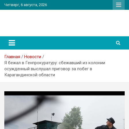
Перейти
Четверг, 6 августа, 2026
к
содержимому
PatriotNEWS
Новостной портал
Главная
Новости
Я бежал в Генпрокуратуру: сбежавший из колонии
осужденный выслушал приговор за побег в
Карагандинской области