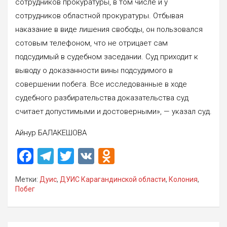
сотрудников прокуратуры, в том числе и у
сотрудников областной прокуратуры. Отбывая
наказание в виде лишения свободы, он пользовался
сотовым телефоном, что не отрицает сам
подсудимый в судебном заседании. Суд приходит к
выводу о доказанности вины подсудимого в
совершении побега. Все исследованные в ходе
судебного разбирательства доказательства суд
считает допустимыми и достоверными», — указал суд.
Айнур БАЛАКЕШОВА
F
T
T
V
O
a
el
wi
K
d
Метки:
Дуис
,
ДУИС Карагандинской области
,
Колония
,
ce
e
tt
n
Побег
b
gr
er
o
o
a
kl