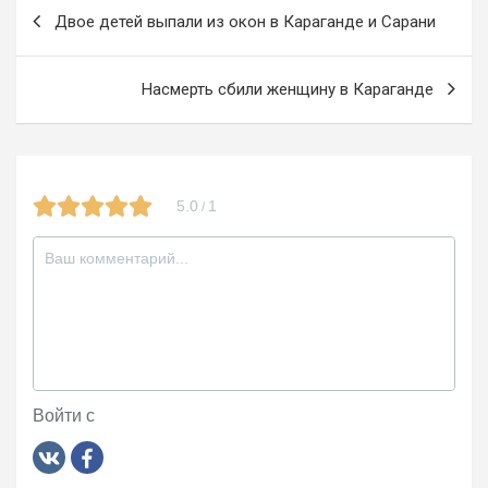
Навигация
o
m
a
Двое детей выпали из окон в Караганде и Сарани
по
k
ss
записям
ni
Насмерть сбили женщину в Караганде
ki
5.0
1
/
Войти с