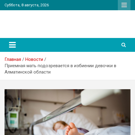
Перейти
Суббота, 8 августа, 2026
к
содержимому
PatriotNEWS
Новостной портал
Главная
Новости
Приемная мать подозревается в избиении девочки в
Алматинской области