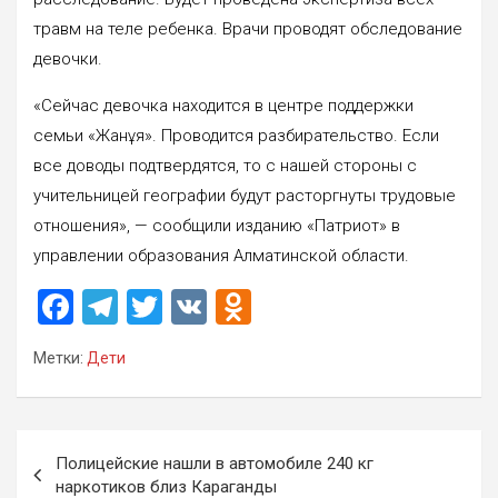
травм на теле ребенка. Врачи проводят обследование
девочки.
«Сейчас девочка находится в центре поддержки
семьи «Жанұя». Проводится разбирательство. Если
все доводы подтвердятся, то с нашей стороны с
учительницей географии будут расторгнуты трудовые
отношения», — сообщили изданию «Патриот» в
управлении образования Алматинской области.
F
T
T
V
O
a
el
wi
K
d
Метки:
Дети
ce
e
tt
n
b
gr
er
o
o
a
kl
Навигация
Полицейские нашли в автомобиле 240 кг
o
m
a
по
наркотиков близ Караганды