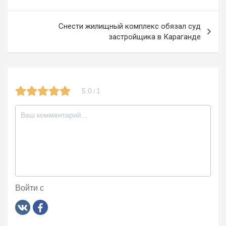
k
ss
записям
ni
Снести жилищный комплекс обязал суд
застройщика в Караганде
ki
5.0
1
/
Войти с