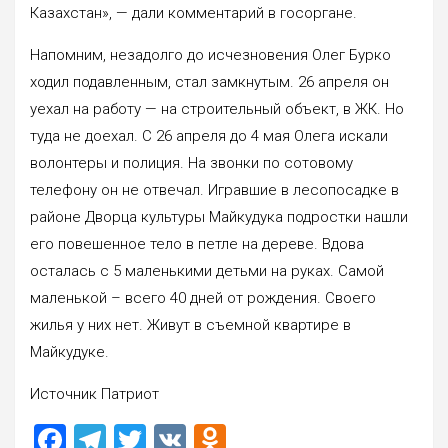
Казахстан», — дали комментарий в госоргане.
Напомним, незадолго до исчезновения Олег Бурко
ходил подавленным, стал замкнутым. 26 апреля он
уехал на работу — на строительный объект, в ЖК. Но
туда не доехал. С 26 апреля до 4 мая Олега искали
волонтеры и полиция. На звонки по сотовому
телефону он не отвечал. Игравшие в лесопосадке в
районе Дворца культуры Майкудука подростки нашли
его повешенное тело в петле на дереве. Вдова
осталась с 5 маленькими детьми на руках. Самой
маленькой – всего 40 дней от рождения. Своего
жилья у них нет. Живут в съемной квартире в
Майкудуке.
Источник Патриот
F
T
T
V
O