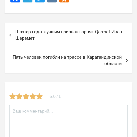
a
el
wi
K
d
ce
e
tt
n
b
gr
er
o
Навигация
Шахтер года: лучшим признан горняк Qarmet Иван
o
a
kl
по
Шеремет
o
m
a
записям
k
ss
Пять человек погибли на трассе в Карагандинской
ni
области
ki
5.0
1
/