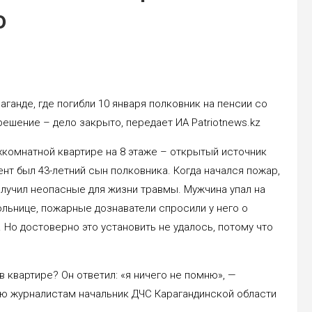
о
аганде, где погибли 10 января полковник на пенсии со
ешение – дело закрыто, передает ИА Patriotnews.kz
хкомнатной квартире на 8 этаже – открытый источник
ент был 43-летний сын полковника. Когда начался пожар,
олучил неопасные для жизни травмы. Мужчина упал на
ольнице, пожарные дознаватели спросили у него о
. Но достоверно это установить не удалось, потому что
в квартире? Он ответил: «я ничего не помню», —
ью журналистам начальник ДЧС Карагандинской области