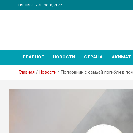
Перейти
Пятница, 7 августа, 2026
к
содержимому
PatriotNEWS
Новостной портал
ГЛАВНОЕ
НОВОСТИ
СТРАНА
АКИМАТ
Главная
Новости
Полковник с семьей погибли в по