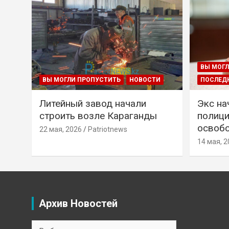
ВЫ МОГЛ
ВЫ МОГЛИ ПРОПУСТИТЬ
НОВОСТИ
ПОСЛЕД
Литейный завод начали
Экс на
строить возле Караганды
полици
освобо
22 мая, 2026
Patriotnews
14 мая, 2
Архив Новостей
Архив