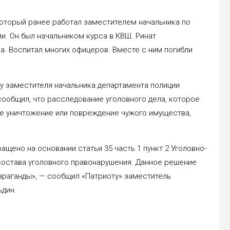
 который ранее работал заместителем начальника по
. Он был начальником курса в КВШ. Ринат
а. Воспитал многих офицеров. Вместе с ним погибли
у заместителя начальника департамента полиции
сообщил, что расследование уголовного дела, которое
ое уничтожение или повреждение чужого имущества,
щено на основании статьи 35 часть 1 пункт 2 Уголовно-
состава уголовного правонарушения. Данное решение
араганды», — сообщил «Патриоту» заместитель
ьдин.