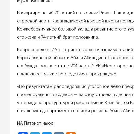
Мурат Катпанов.
В квартире погиб 70-летний полковник Ринат Шокаев,
строевой части Карагандинской высшей школы полиции
Кенжебаевич внёс большой вклад в развитие этого вуз
его жена и 74-летний брат полковника.
Корреспондент ИА «Патриот ньюс» взял комментарий 
Карагандинской области Абиля Абильдина. Полковник 
возбуждалось по статье 204 часть 2 УК «Неосторожн
повлекшее тяжкие последствия», прекращено.
«По результатам расследования уголовное дело прекра
процессуального кодекса — за отсутствием в деянии 
утверждено прокуратурой района имени Казыбек би К
начальника департамента полиции региона Абиль Абил
ИА Патриот ньюс