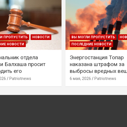
И ПРОПУСТИТЬ
НОВОСТИ
ВЫ МОГЛИ ПРОПУСТИТЬ
НО
НИЕ НОВОСТИ
ПОСЛЕДНИЕ НОВОСТИ
чальник отдела
Энергостанция Топар
и Балхаша просит
наказана штрафом за
дить его
выбросы вредных ве
026
Patriotnews
6 мая, 2026
Patriotnews