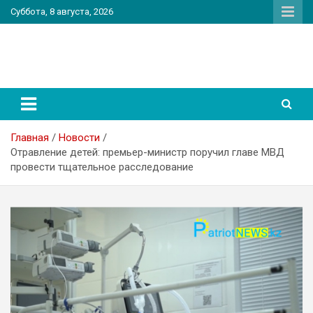
Перейти
Суббота, 8 августа, 2026
к
содержимому
PatriotNEWS
Новостной портал
Главная
Новости
Отравление детей: премьер-министр поручил главе МВД
провести тщательное расследование