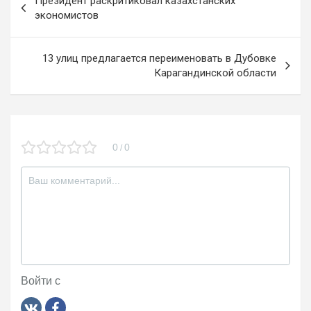
Президент раскритиковал казахстанских
o
m
a
по
экономистов
k
ss
записям
ni
13 улиц предлагается переименовать в Дубовке
Карагандинской области
ki
0
0
/
Войти с