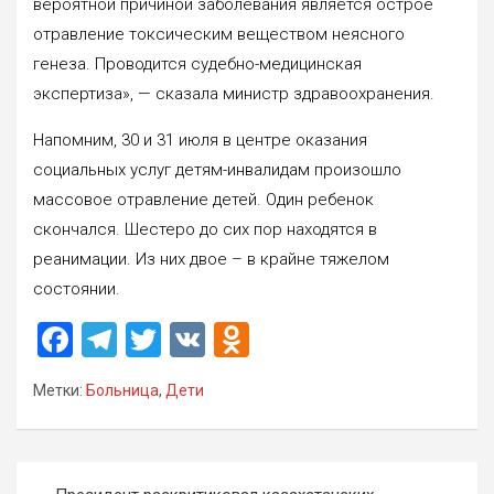
вероятной причиной заболевания является острое
отравление токсическим веществом неясного
генеза. Проводится судебно-медицинская
экспертиза», — сказала министр здравоохранения.
Напомним, 30 и 31 июля в центре оказания
социальных услуг детям-инвалидам произошло
массовое отравление детей. Один ребенок
скончался. Шестеро до сих пор находятся в
реанимации. Из них двое – в крайне тяжелом
состоянии.
F
T
T
V
O
a
el
wi
K
d
Метки:
Больница
,
Дети
ce
e
tt
n
b
gr
er
o
o
a
kl
Навигация