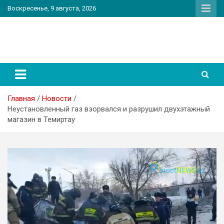
Перейти
Воскресенье, 9 августа, 2026
к
содержимому
PatriotNEWS
Новостной портал
Главная
Новости
Неустановленный газ взорвался и разрушил двухэтажный
магазин в Темиртау