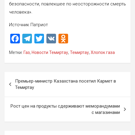
безопасности, повлекшее по неосторожности смерть
человека».
Источник Патриот
F
T
T
V
O
a
el
wi
K
d
Метки:
Газ
,
Новости Темиртау
,
Темиртау
,
Хлопок газа
ce
e
tt
n
b
gr
er
o
o
a
kl
Навигация
Премьер-министр Казахстана посетил Кармет в
o
m
a
по
Темиртау
k
ss
записям
ni
Рост цен на продукты сдерживают меморандумами
с магазинами
ki