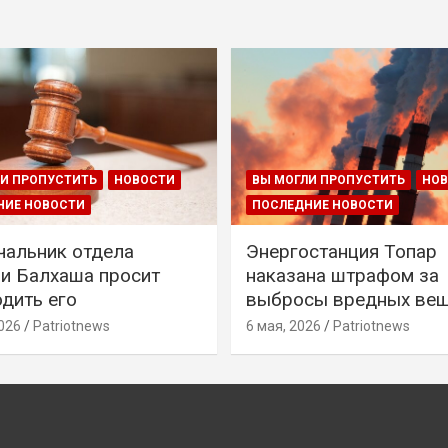
И ПРОПУСТИТЬ
НОВОСТИ
ВЫ МОГЛИ ПРОПУСТИТЬ
НО
НИЕ НОВОСТИ
ПОСЛЕДНИЕ НОВОСТИ
чальник отдела
Энергостанция Топар
и Балхаша просит
наказана штрафом за
дить его
выбросы вредных ве
026
Patriotnews
6 мая, 2026
Patriotnews