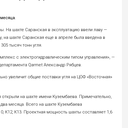
 месяца.
ы. На шахте Саранская в эксплуатацию ввели лаву —
у, на шахте Саранская еще в апреле была введена в
 305 тысяч тонн угля.
мплекс с электрогидравлическим типом управления», —
департамента Qarmet Александр Рябцев.
льно увеличит общие поставки угля на ЦОФ «Восточная»
ля открыли на шахте имени Кузембаева. Примечательно,
 два месяца. Всего на шахте Кузембаева
0, К12, К13. Проектная мощность шахты составляет 1,6