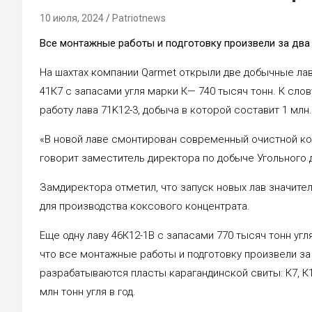
10 июля, 2024
Patriotnews
Все монтажные работы и подготовку произвели за два
На шахтах компании Qarmet открыли две добычные лав
41К7 с запасами угля марки К— 740 тысяч тонн. К слов
работу лава 71K12-3, добыча в которой составит 1 млн.
«В новой лаве смонтирован современный очистной ко
говорит заместитель директора по добыче Угольного 
Замдиректора отметил, что запуск новых лав значите
для производства коксового концентрата.
Еще одну лаву 46К12-1В с запасами 770 тысяч тонн уг
что все монтажные работы и подготовку произвели за
разрабатываются пласты карагандинской свиты: К7, К1
млн тонн угля в год.