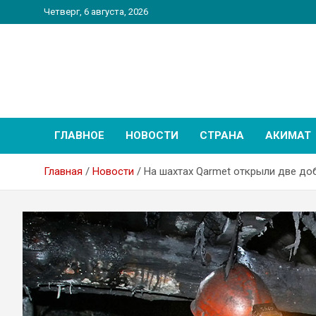
Перейти
Четверг, 6 августа, 2026
к
содержимому
PatriotNEWS
Новостной портал
ГЛАВНОЕ
НОВОСТИ
СТРАНА
АКИМАТ
Главная
Новости
На шахтах Qarmet открыли две д