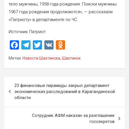
тело мужчины, 1958 года рождения. Поиски мужчины
1967 года рождения продолжаются», — рассказали
«Патриоту» в департаменте по ЧС.
Источник Патриот
F
T
T
V
O
a
el
wi
K
d
Метки:
Новости Шахтинска
,
Шахтинск
ce
e
tt
n
b
gr
er
o
o
a
kl
Навигация
23 финансовые пирамиды закрыл департамент
o
m
a
по
экономических расследований в Карагандинской
k
ss
области
записям
ni
Сотрудник АФМ наказан за разглашение
ki
госсекретов