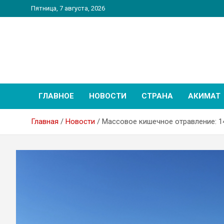
Перейти
Пятница, 7 августа, 2026
к
содержимому
PatriotNEWS
Новостной портал
ГЛАВНОЕ
НОВОСТИ
СТРАНА
АКИМАТ
Главная
Новости
Массовое кишечное отравление: 1