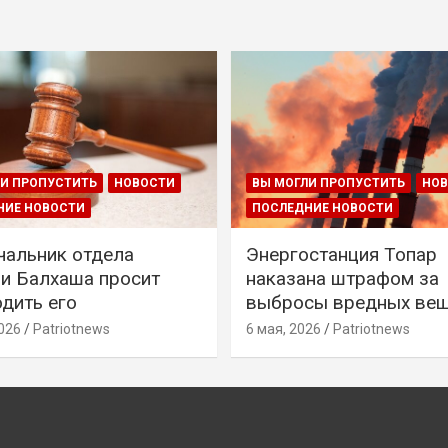
И ПРОПУСТИТЬ
НОВОСТИ
ВЫ МОГЛИ ПРОПУСТИТЬ
НО
НИЕ НОВОСТИ
ПОСЛЕДНИЕ НОВОСТИ
чальник отдела
Энергостанция Топар
и Балхаша просит
наказана штрафом за
дить его
выбросы вредных ве
026
Patriotnews
6 мая, 2026
Patriotnews