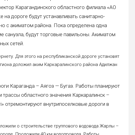
ректор Карагандинского областного филиала «АО
 на дороге будут устанавливать санитарно-
но с акиматом района. Пока определена одна
ме санузла, будут торговые павильоны. Акиматом
ных сетей.
рнету. Для этого на республиканской дороге установят
егиона доложил аким Каркаралинского района Адилжан
ороги Караганда – Аягоз — Бугаз. Работы планируют
км трассы областного значения Каркаралинск –
гі» отремонтируют внутрипоселковые дороги в
оложили о строительстве группового водовода Жарлы –
городе. Проложили 40 км водопровода. Работы