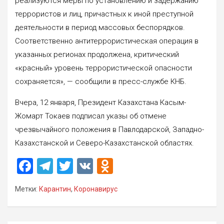
реализуются меры по установлению и задержанию
террористов и лиц, причастных к иной преступной
деятельности в период массовых беспорядков.
Соответственно антитеррористическая операция в
указанных регионах продолжена, критический
«красный» уровень террористической опасности
сохраняется», — сообщили в пресс-службе КНБ.
Вчера, 12 января, Президент Казахстана Касым-
Жомарт Токаев подписал указы об отмене
чрезвычайного положения в Павлодарской, Западно-
Казахстанской и Северо-Казахстанской областях.
F
T
T
V
O
a
el
wi
K
d
Метки:
Карантин
,
Коронавирус
ce
e
tt
n
b
gr
er
o