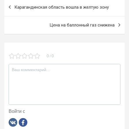
o
a
kl
Навигация
Карагандинская область вошла в желтую зону
o
m
a
по
k
ss
записям
Цена на баллонный газ снижена
ni
ki
0
0
/
Войти с