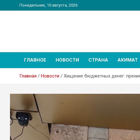
Перейти
Понедельник, 10 августа, 2026
к
содержимому
PatriotNEWS
Новостной портал
ГЛАВНОЕ
НОВОСТИ
СТРАНА
АКИМАТ
Главная
Новости
Хищение бюджетных денег: прени