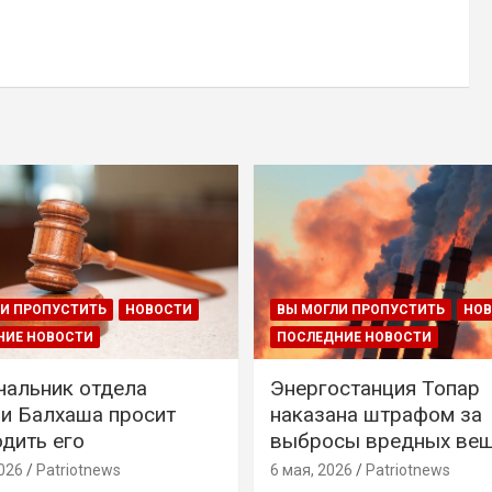
И ПРОПУСТИТЬ
НОВОСТИ
ВЫ МОГЛИ ПРОПУСТИТЬ
НО
НИЕ НОВОСТИ
ПОСЛЕДНИЕ НОВОСТИ
чальник отдела
Энергостанция Топар
и Балхаша просит
наказана штрафом за
дить его
выбросы вредных ве
026
Patriotnews
6 мая, 2026
Patriotnews