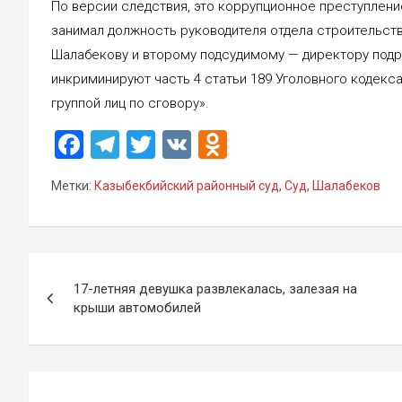
По версии следствия, это коррупционное преступлени
занимал должность руководителя отдела строительств
Шалабекову и второму подсудимому — директору подр
инкриминируют часть 4 статьи 189 Уголовного кодек
группой лиц по сговору».
F
T
T
V
O
a
el
wi
K
d
Метки:
Казыбекбийский районный суд
,
Суд
,
Шалабеков
ce
e
tt
n
b
gr
er
o
o
a
kl
Навигация
o
m
a
17-летняя девушка развлекалась, залезая на
по
крыши автомобилей
k
ss
записям
ni
ki