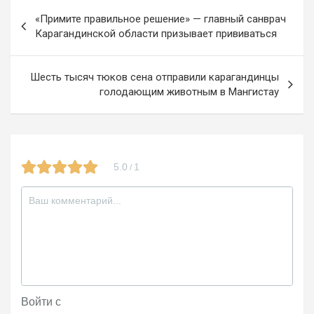
Навигация
o
m
a
«Примите правильное решение» — главный санврач
по
Карагандинской области призывает прививаться
k
ss
записям
ni
Шесть тысяч тюков сена отправили карагандинцы
ki
голодающим животным в Мангистау
5.0
1
/
Войти с