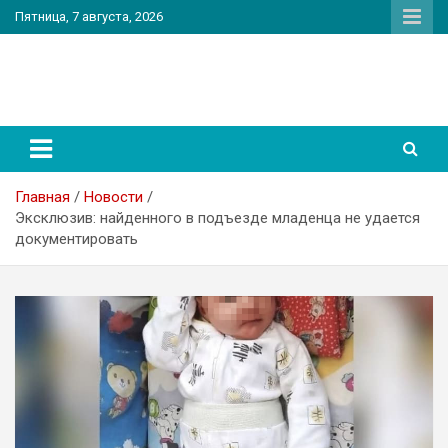
Перейти
Пятница, 7 августа, 2026
к
содержимому
PatriotNEWS
Новостной портал
Главная
Новости
Эксклюзив: найденного в подъезде младенца не удается
документировать