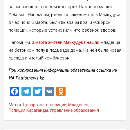
на завязочках, в сером конверте.​ Памперс марки
Yokosun. Напомним, ребенка нашел житель Майкудука
в час ночи 3 марта. Были вызваны врачи «Скорой
помощи», которые установили, что ребенок здоров.
Напомним,
3 марта жители Майкудука нашли
младенца
на бетонном полу в подъезде дома. На ней была новая
одежда и чистый комбинезон.
При копировании информации обязательна ссылка на
ИА Patriotnews.kz
F
T
T
V
O
a
el
wi
K
d
Метки:
Департамент полиции
,
Младенец
,
ce
e
tt
n
Полиция Караганды
,
Управление образования
b
gr
er
o
o
a
kl