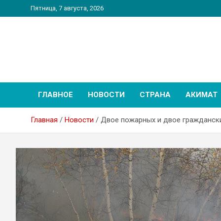
Перейти
Пятница, 7 августа, 2026
к
содержимому
PatriotNEWS
Новостной портал
ГЛАВНОЕ
НОВОСТИ
СТРАНА
АКИМАТ
Главная
Новости
Двое пожарных и двое граждански