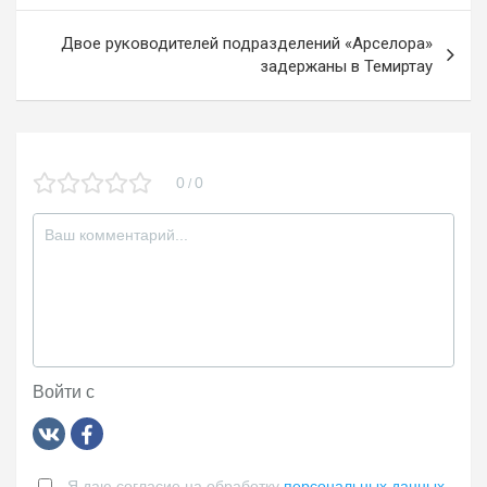
k
ss
записям
ni
Двое руководителей подразделений «Арселора»
задержаны в Темиртау
ki
0
0
/
Войти с
Я даю согласие на обработку
персональных данных