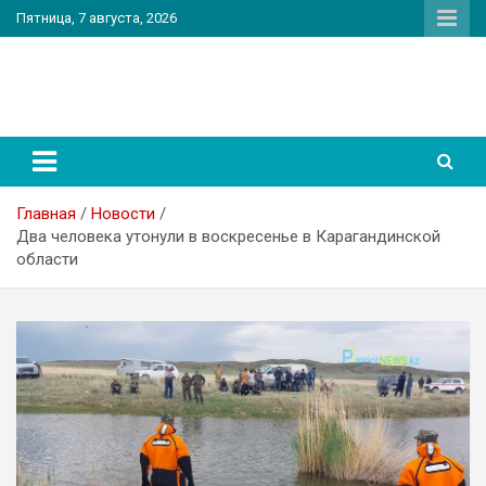
Перейти
Пятница, 7 августа, 2026
к
содержимому
PatriotNEWS
Новостной портал
Главная
Новости
Два человека утонули в воскресенье в Карагандинской
области