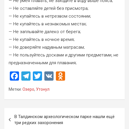
— Не умея плавать, не заходите в воду выше пояса;
— Не оставляйте детей без присмотра;
— Не купайтесь в нетрезвом состоянии;
— Не купайтесь в незнакомых местах;
— Не заплывайте далеко от берега;
— Не купайтесь в ночное время;
— Не доверяйте надувным матрасам;
— Не пользуйтесь досками и другими предметами, не
предназначенными для плавания;
F
T
T
V
O
a
el
wi
K
d
Метки:
Озеро
,
Утонул
ce
e
tt
n
b
gr
er
o
o
a
kl
Навигация
В Талдинском археологическом парке нашли ещё
o
m
a
по
три редких захоронения