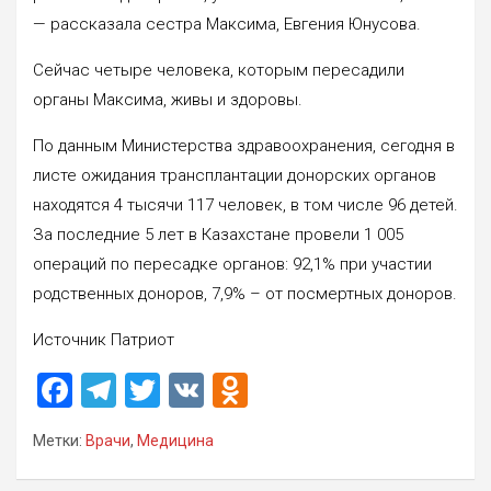
— рассказала сестра Максима, Евгения Юнусова.
Сейчас четыре человека, которым пересадили
органы Максима, живы и здоровы.
По данным Министерства здравоохранения, сегодня в
листе ожидания трансплантации донорских органов
находятся 4 тысячи 117 человек, в том числе 96 детей.
За последние 5 лет в Казахстане провели 1 005
операций по пересадке органов: 92,1% при участии
родственных доноров, 7,9% – от посмертных доноров.
Источник Патриот
F
T
T
V
O
a
el
wi
K
d
Метки:
Врачи
,
Медицина
ce
e
tt
n