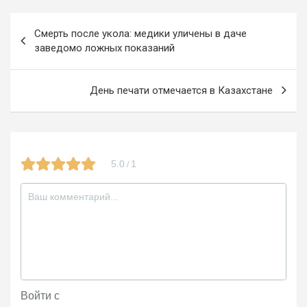
b
gr
er
o
o
a
kl
Навигация
Смерть после укола: медики уличены в даче
o
m
a
по
заведомо ложных показаний
k
ss
записям
ni
День печати отмечается в Казахстане
ki
5.0
1
/
Войти с