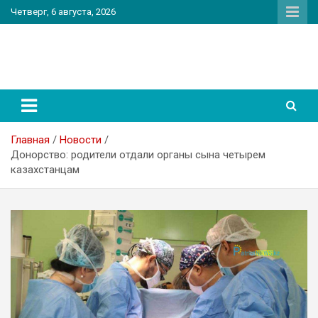
Перейти
Четверг, 6 августа, 2026
к
содержимому
PatriotNEWS
Новостной портал
Главная
Новости
Донорство: родители отдали органы сына четырем
казахстанцам