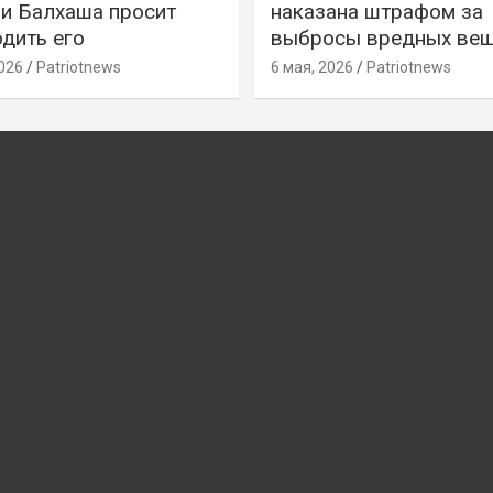
и Балхаша просит
наказана штрафом за
дить его
выбросы вредных ве
026
Patriotnews
6 мая, 2026
Patriotnews