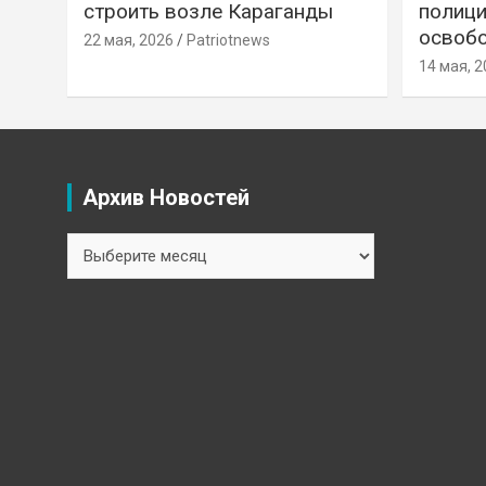
строить возле Караганды
полици
освобо
22 мая, 2026
Patriotnews
14 мая, 2
Архив Новостей
Архив
Новостей