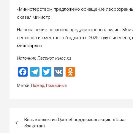
«Министерством предложено оснащение лесоохранных
сказал министр.
На оснащение лесхозов предусмотрено в лизинг 35 м
лесхозов из местного бюджета в 2025 году выделено, п
миллиардов.
Источник Патриот ньюс.кз
F
T
T
V
O
a
el
wi
K
d
Метки:
Пожар
,
Пожарные
ce
e
tt
n
b
gr
er
o
o
a
kl
Навигация
o
m
a
Весь коллектив Qarmet поддержал акцию «Таза
по
Қазақстан»
k
ss