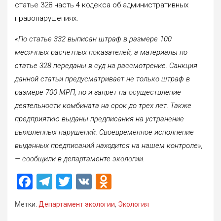
статье 328 часть 4 кодекса об административных
правонарушениях.
«По статье 332 выписан штраф в размере 100
месячных расчетных показателей, а материалы по
статье 328 переданы в суд на рассмотрение. Санкция
данной статьи предусматривает не только штраф в
размере 700 МРП, но и запрет на осуществление
деятельности комбината на срок до трех лет. Также
предприятию выданы предписания на устранение
выявленных нарушений. Своевременное исполнение
выданных предписаний находится на нашем контроле»,
— сообщили в департаменте экологии.
F
T
T
V
O
a
el
wi
K
d
Метки:
Департамент экологии
,
Экология
ce
e
tt
n