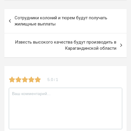
b
gr
er
o
o
a
kl
Навигация
Сотрудники колоний и тюрем будут получать
o
m
a
по
жилищные выплаты
k
ss
записям
ni
Известь высокого качества будут производить в
Карагандинской области
ki
5.0
1
/