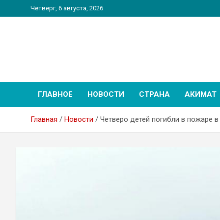
Перейти
Четверг, 6 августа, 2026
к
содержимому
PatriotNEWS
Новостной портал
ГЛАВНОЕ
НОВОСТИ
СТРАНА
АКИМАТ
Главная
Новости
Четверо детей погибли в пожаре 