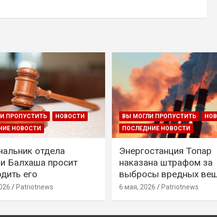
И ПРОПУСТИТЬ
НОВОСТИ
ВЫ МОГЛИ ПРОПУСТИТЬ
НО
НИЕ НОВОСТИ
ПОСЛЕДНИЕ НОВОСТИ
чальник отдела
Энергостанция Топар
и Балхаша просит
наказана штрафом за
дить его
выбросы вредных ве
026
Patriotnews
6 мая, 2026
Patriotnews