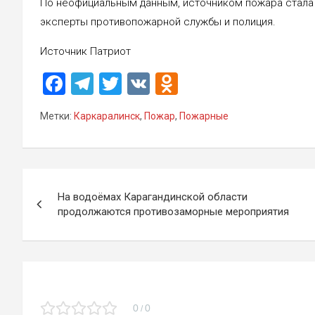
По неофициальным данным, источником пожара стала 
эксперты противопожарной службы и полиция.
Источник Патриот
F
T
T
V
O
a
el
wi
K
d
Метки:
Каркаралинск
,
Пожар
,
Пожарные
ce
e
tt
n
b
gr
er
o
o
a
kl
Навигация
o
m
a
На водоёмах Карагандинской области
по
продолжаются противозаморные мероприятия
k
ss
записям
ni
ki
0
0
/