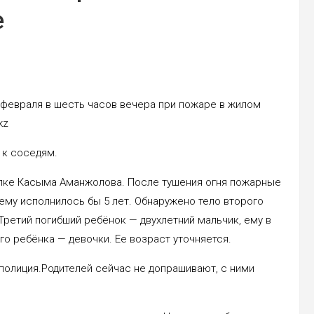
е
 февраля в шесть часов вечера при пожаре в жилом
kz
 к соседям.
сёлке Касыма Аманжолова. После тушения огня пожарные
ему исполнилось бы 5 лет. Обнаружено тело второго
 Третий погибший ребёнок — двухлетний мальчик, ему в
го ребёнка — девочки. Ее возраст уточняется.
 полиция.Родителей сейчас не допрашивают, с ними