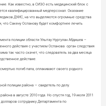
ение. Как известно, в СИЗО есть медицинский блок с
еется квалифицированный медперсонал. Оказание
медиков ДУИС, на что выделяются огромные средства
, что Сакену Оспанову будет комфортнее лечить
амента полиции области Улытау Нургулан Абдишев –
венного действия с участием Оспанова орган следствия
кима так часто скачет, что следователь за два месяца
едственное действие.
 смертью погиб папа, оплакивают своего родного
ной полиции района — свидетель по делу.
йона в августе 2010 года. Но спустя год, 19 июля 2011
ч долларов сотруднику Департамента по