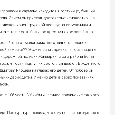
с грошами в кармане находится в гостинице, бывший
уда. Зачем он приехал, достоверно неизвестно. Но
о положен конец трудовой эксплуатации мужчины и
ника – тоже есть большое крестьянское хозяйство.
хозяйства от малограмотного, нищего человека,
нной зимовке?? Экс-чиновник приехал к гостинице не
ник дорожной полиции Жанааркинского района Болат
возле гостиницы у них состоялся диалог. В ходе этого
митрия Рябцева на глазах его детей. От побоев он
ньких двоих детей. Именно дети в своих показаниях
акен.
атье 106 часть 3 УК «Умышленное причинение тяжкого
оде. Прокуратура решила, что ему нельзя находиться в