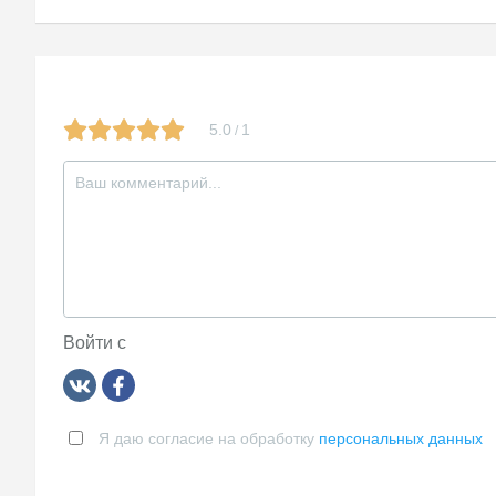
записям
ni
ki
5.0
1
/
Войти с
Я даю согласие на обработку
персональных данных