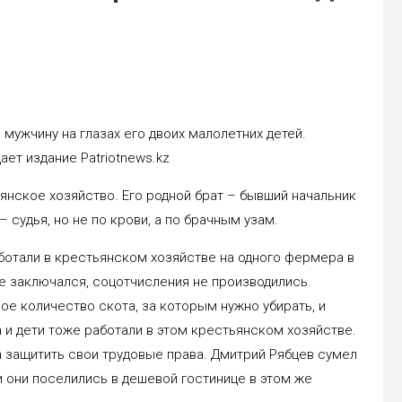
мужчину на глазах его двоих малолетних детей.
ет издание Patriotnews.kz
нское хозяйство. Его родной брат – бывший начальник
 судья, но не по крови, а по брачным узам.
аботали в крестьянском хозяйстве на одного фермера в
е заключался, соцотчисления не производились.
ое количество скота, за которым нужно убирать, и
 и дети тоже работали в этом крестьянском хозяйстве.
а защитить свои трудовые права. Дмитрий Рябцев сумел
и они поселились в дешевой гостинице в этом же