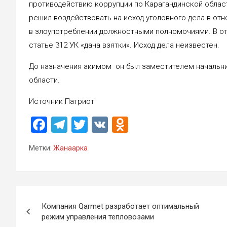
противодействию коррупции по Карагандинской област
решил воздействовать на исход уголовного дела в отн
в злоупотреблении должностными полномочиями. В о
статье 312 УК «дача взятки». Исход дела неизвестен.
До назначения акимом он был заместителем начальни
области.
Источник Патриот
F
T
T
V
O
a
el
wi
K
d
Метки:
Жанаарка
ce
e
tt
n
b
gr
er
o
o
a
kl
Навигация
o
m
a
Компания Qarmet разработает оптимальный
по
режим управления тепловозами
k
ss