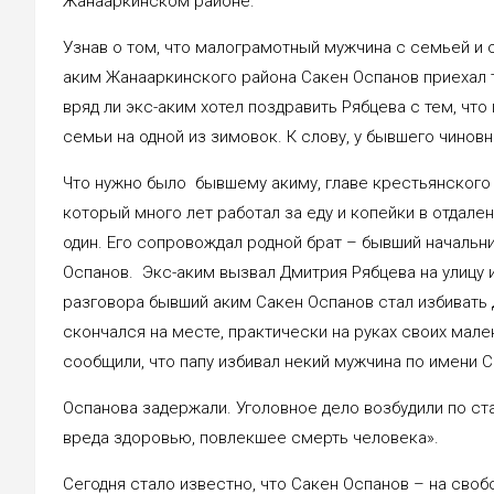
Жанааркинском районе.
Узнав о том, что малограмотный мужчина с семьей и 
аким Жанааркинского района Сакен Оспанов приехал т
вряд ли экс-аким хотел поздравить Рябцева с тем, чт
семьи на одной из зимовок. К слову, у бывшего чинов
Что нужно было бывшему акиму, главе крестьянского 
который много лет работал за еду и копейки в отдале
один. Его сопровождал родной брат – бывший началь
Оспанов. Экс-аким вызвал Дмитрия Рябцева на улицу и 
разговора бывший аким Сакен Оспанов стал избивать Д
скончался на месте, практически на руках своих мале
сообщили, что папу избивал некий мужчина по имени С
Оспанова задержали. Уголовное дело возбудили по ст
вреда здоровью, повлекшее смерть человека».
Сегодня стало известно, что Сакен Оспанов – на своб