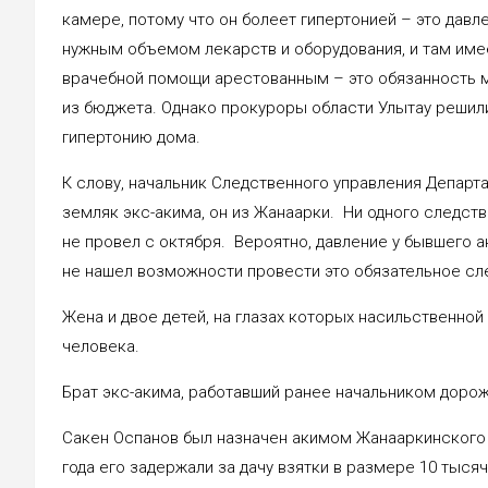
камере, потому что он болеет гипертонией – это давл
нужным объемом лекарств и оборудования, и там им
врачебной помощи арестованным – это обязанность 
из бюджета. Однако прокуроры области Улытау решили
гипертонию дома.
К слову, начальник Следственного управления Департ
земляк экс-акима, он из Жанаарки. Ни одного следст
не провел с октября. Вероятно, давление у бывшего а
не нашел возможности провести это обязательное сл
Жена и двое детей, на глазах которых насильственной
человека.
Брат экс-акима, работавший ранее начальником дорож
Сакен Оспанов был назначен акимом Жанааркинского ра
года его задержали за дачу взятки в размере 10 тыся