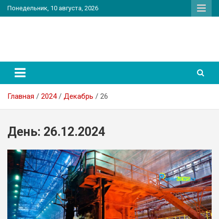
Перейти
Понедельник, 10 августа, 2026
к
содержимому
PatriotNEWS
Новостной портал
Главная
2024
Декабрь
26
День:
26.12.2024