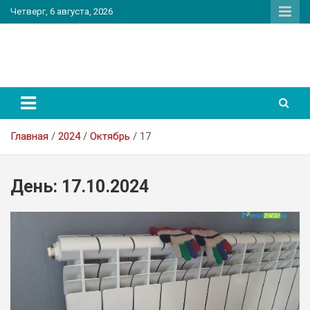
Перейти
Четверг, 6 августа, 2026
к
содержимому
PatriotNEWS
Новостной портал
Главная
2024
Октябрь
17
День:
17.10.2024