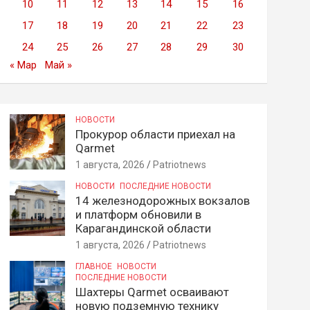
10
11
12
13
14
15
16
17
18
19
20
21
22
23
24
25
26
27
28
29
30
« Мар
Май »
НОВОСТИ
Прокурор области приехал на
Qarmet
1 августа, 2026
Patriotnews
НОВОСТИ
ПОСЛЕДНИЕ НОВОСТИ
14 железнодорожных вокзалов
и платформ обновили в
Карагандинской области
1 августа, 2026
Patriotnews
ГЛАВНОЕ
НОВОСТИ
ПОСЛЕДНИЕ НОВОСТИ
Шахтеры Qarmet осваивают
новую подземную технику