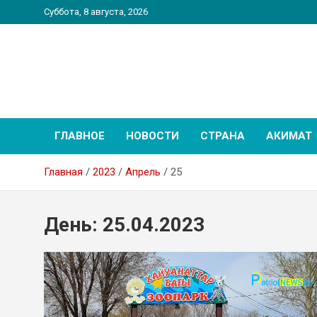
Перейти
Суббота, 8 августа, 2026
к
содержимому
PatriotNEWS
Новостной портал
ГЛАВНОЕ
НОВОСТИ
СТРАНА
АКИМАТ
Главная
2023
Апрель
25
День:
25.04.2023