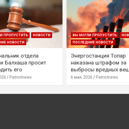
И ПРОПУСТИТЬ
НОВОСТИ
ВЫ МОГЛИ ПРОПУСТИТЬ
НО
НИЕ НОВОСТИ
ПОСЛЕДНИЕ НОВОСТИ
чальник отдела
Энергостанция Топар
и Балхаша просит
наказана штрафом за
дить его
выбросы вредных ве
026
Patriotnews
6 мая, 2026
Patriotnews