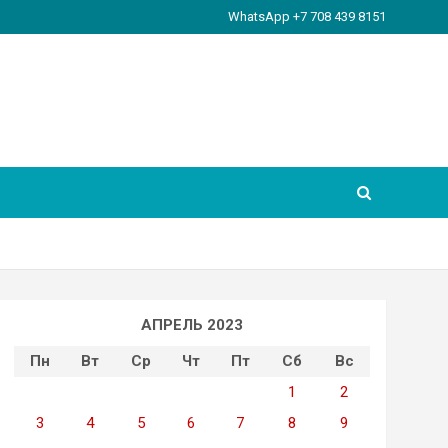
WhatsApp +7 708 439 8151
АПРЕЛЬ 2023
Пн
Вт
Ср
Чт
Пт
Сб
Вс
1
2
3
4
5
6
7
8
9