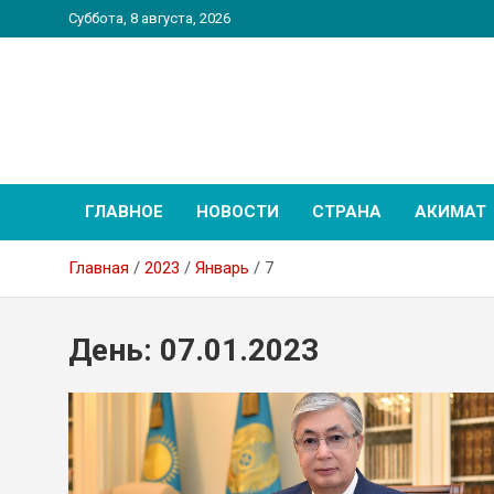
Перейти
Суббота, 8 августа, 2026
к
содержимому
PatriotNEWS
Новостной портал
ГЛАВНОЕ
НОВОСТИ
СТРАНА
АКИМАТ
Главная
2023
Январь
7
День:
07.01.2023