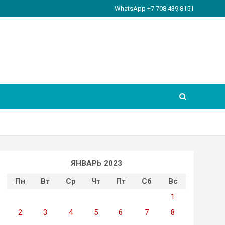
WhatsApp +7 708 439 8151
ЯНВАРЬ 2023
Пн
Вт
Ср
Чт
Пт
Сб
Вс
1
2
3
4
5
6
7
8