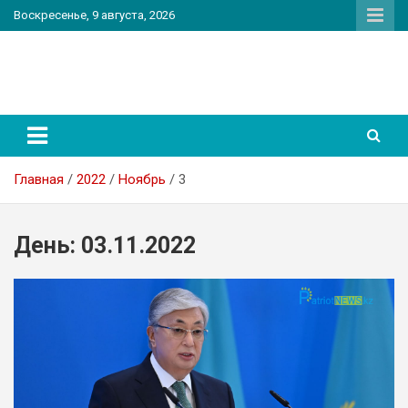
Перейти
Воскресенье, 9 августа, 2026
к
содержимому
PatriotNEWS
Новостной портал
Главная
2022
Ноябрь
3
День:
03.11.2022