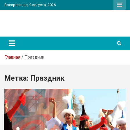
Перейти
Воскресенье, 9 августа, 2026
к
содержимому
PatriotNEWS
Новостной портал
Главная
Праздник
Метка:
Праздник