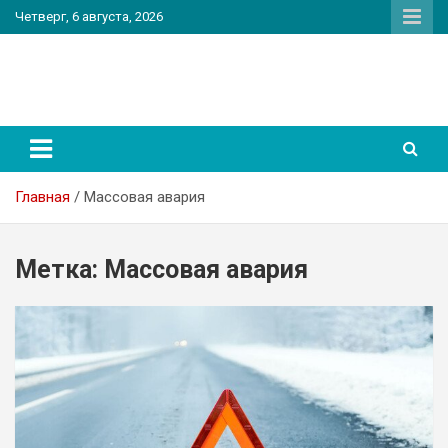
Перейти
Четверг, 6 августа, 2026
к
содержимому
PatriotNEWS
Новостной портал
Главная
Массовая авария
Метка:
Массовая авария