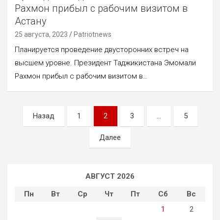
Рахмон прибыл с рабочим визитом в
Астану
25 августа, 2023
Patriotnews
Планируется проведение двусторонних встреч на
высшем уровне. Президент Таджикистана Эмомали
Рахмон прибыл с рабочим визитом в…
Пагинация
Назад
1
2
3
…
5
записей
Далее
АВГУСТ 2026
Пн
Вт
Ср
Чт
Пт
Сб
Вс
1
2