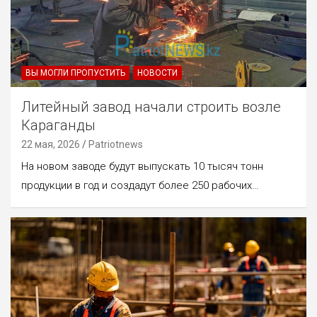
ВЫ МОГЛИ ПРОПУСТИТЬ
НОВОСТИ
Литейный завод начали строить возле
Караганды
22 мая, 2026
Patriotnews
На новом заводе будут выпускать 10 тысяч тонн
продукции в год и создадут более 250 рабочих…