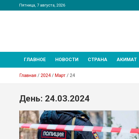
Перейти
Пятница, 7 августа, 2026
к
содержимому
PatriotNEWS
Новостной портал
ГЛАВНОЕ
НОВОСТИ
СТРАНА
АКИМАТ
Главная
2024
Март
24
День:
24.03.2024