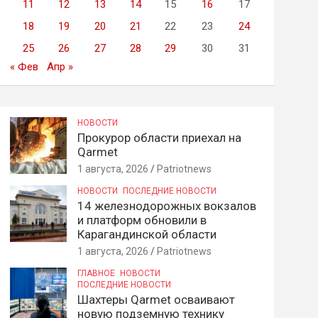
11
12
13
14
15
16
17
18
19
20
21
22
23
24
25
26
27
28
29
30
31
« Фев
Апр »
НОВОСТИ
Прокурор области приехал на
Qarmet
1 августа, 2026
Patriotnews
НОВОСТИ
ПОСЛЕДНИЕ НОВОСТИ
14 железнодорожных вокзалов
и платформ обновили в
Карагандинской области
1 августа, 2026
Patriotnews
ГЛАВНОЕ
НОВОСТИ
ПОСЛЕДНИЕ НОВОСТИ
Шахтеры Qarmet осваивают
новую подземную технику