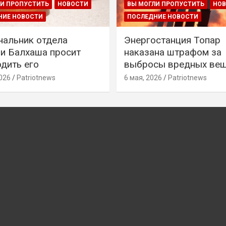
И ПРОПУСТИТЬ
НОВОСТИ
ВЫ МОГЛИ ПРОПУСТИТЬ
НО
НИЕ НОВОСТИ
ПОСЛЕДНИЕ НОВОСТИ
чальник отдела
Энергостанция Топар
и Балхаша просит
наказана штрафом за
дить его
выбросы вредных ве
026
Patriotnews
6 мая, 2026
Patriotnews