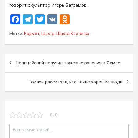
говорит скульптор Игорь Баграмов.
F
T
T
V
O
a
el
wi
K
d
Метки:
Кармет
,
Шахта
,
Шахта Костенко
ce
e
tt
n
b
gr
er
o
o
a
kl
Навигация
Полицейский получил ножевые ранения в Семее
o
m
a
по
k
ss
записям
Токаев рассказал, кто такие хорошие люди
ni
ki
0
0
/